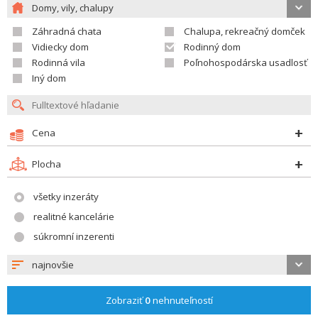
Domy, vily, chalupy
Záhradná chata
Chalupa, rekreačný domček
Vidiecky dom
Rodinný dom
Rodinná vila
Poľnohospodárska usadlosť
Iný dom
Cena
Plocha
všetky inzeráty
realitné kancelárie
súkromní inzerenti
najnovšie
Zobraziť
0
nehnuteľností