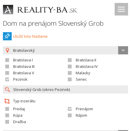
Dom na prenájom Slovenský Grob
Uložiť toto hladanie
Bratislavský
Bratislava I
Bratislava II
Bratislava III
Bratislava IV
Bratislava V
Malacky
Pezinok
Senec
Typ inzerátu
Predaj
Prenájom
Kúpa
Nájom
Dražba