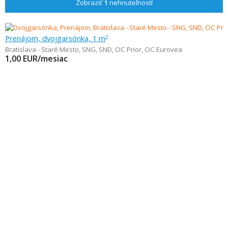
Zobraziť
1
nehnuteľností
Prenájom, dvojgarsónka, 1 m
2
Bratislava - Staré Mesto
,
SNG, SND, OC Prior, OC Eurovea
1,00
EUR/mesiac