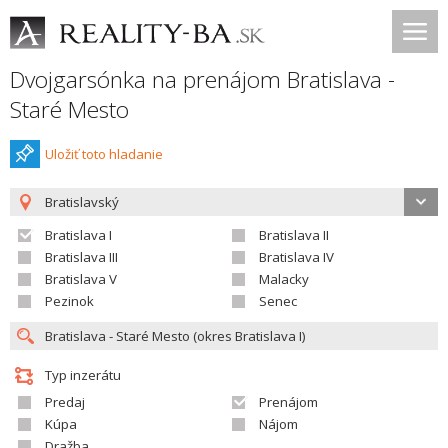
Dvojgarsónka na prenájom Bratislava -
Staré Mesto
Uložiť toto hladanie
Bratislavský
Bratislava I
Bratislava II
Bratislava III
Bratislava IV
Bratislava V
Malacky
Pezinok
Senec
Typ inzerátu
Predaj
Prenájom
Kúpa
Nájom
Dražba