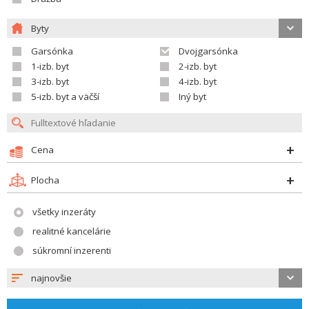
Byty
Garsónka
Dvojgarsónka
1-izb. byt
2-izb. byt
3-izb. byt
4-izb. byt
5-izb. byt a väčší
Iný byt
Cena
Plocha
všetky inzeráty
realitné kancelárie
súkromní inzerenti
najnovšie