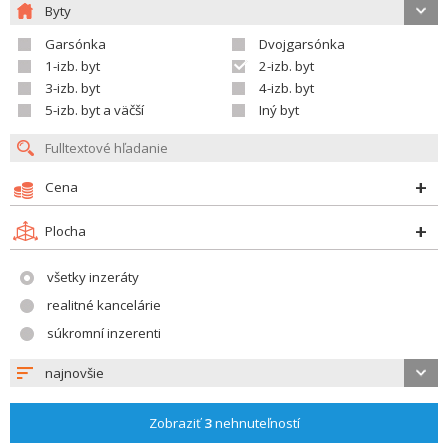
Byty
Garsónka
Dvojgarsónka
1-izb. byt
2-izb. byt
3-izb. byt
4-izb. byt
5-izb. byt a väčší
Iný byt
Cena
Plocha
všetky inzeráty
realitné kancelárie
súkromní inzerenti
najnovšie
Zobraziť
3
nehnuteľností