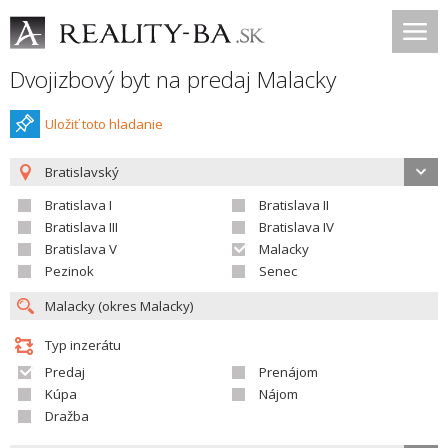
Dvojizbový byt na predaj Malacky
Uložiť toto hladanie
Bratislavský
Bratislava I
Bratislava II
Bratislava III
Bratislava IV
Bratislava V
Malacky
Pezinok
Senec
Typ inzerátu
Predaj
Prenájom
Kúpa
Nájom
Dražba