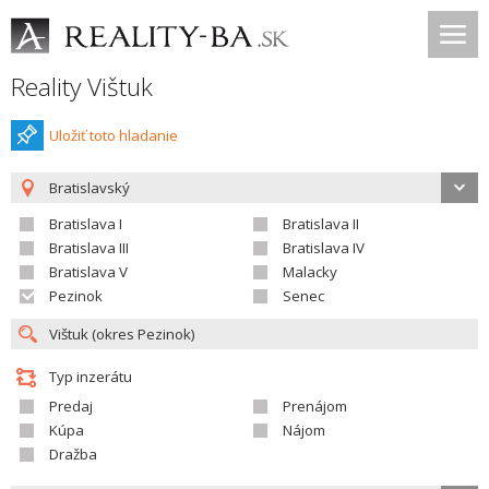
Reality Vištuk
Uložiť toto hladanie
Bratislavský
Bratislava I
Bratislava II
Bratislava III
Bratislava IV
Bratislava V
Malacky
Pezinok
Senec
Typ inzerátu
Predaj
Prenájom
Kúpa
Nájom
Dražba