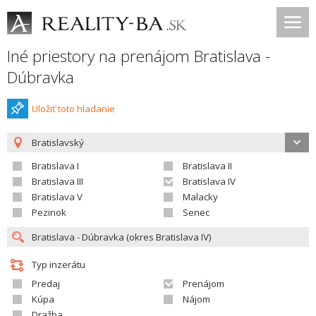
Iné priestory na prenájom Bratislava -
Dúbravka
Uložiť toto hladanie
Bratislavský
Bratislava I
Bratislava II
Bratislava III
Bratislava IV
Bratislava V
Malacky
Pezinok
Senec
Typ inzerátu
Predaj
Prenájom
Kúpa
Nájom
Dražba