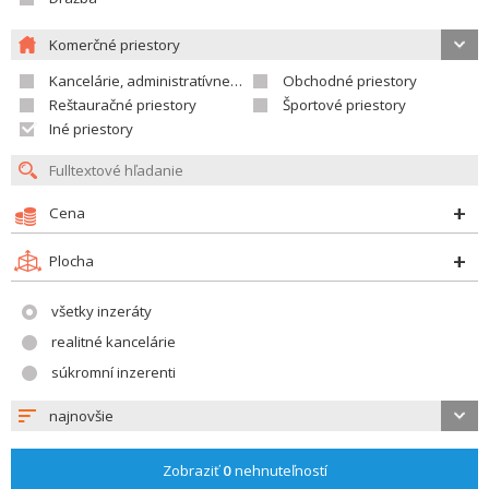
Komerčné priestory
Kancelárie, administratívne priestory
Obchodné priestory
Reštauračné priestory
Športové priestory
Iné priestory
Cena
Plocha
všetky inzeráty
realitné kancelárie
súkromní inzerenti
najnovšie
Zobraziť
0
nehnuteľností