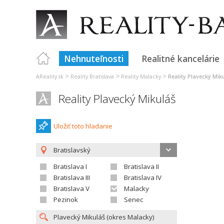
Nehnuteľnosti
Realitné kancelárie
>
>
>
AReality.sk
Reality Bratislava
Reality Malacky
Reality Plavecký Mik
Reality Plavecký Mikuláš
Uložiť toto hladanie
Bratislavský
Bratislava I
Bratislava II
Bratislava III
Bratislava IV
Bratislava V
Malacky
Pezinok
Senec