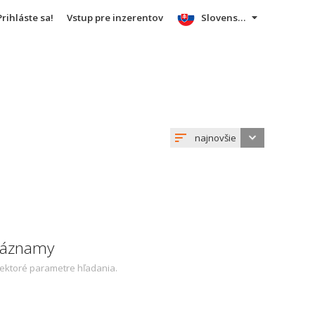
Prihláste sa!
Vstup pre inzerentov
Slovensky
najnovšie
 záznamy
iektoré parametre hľadania.