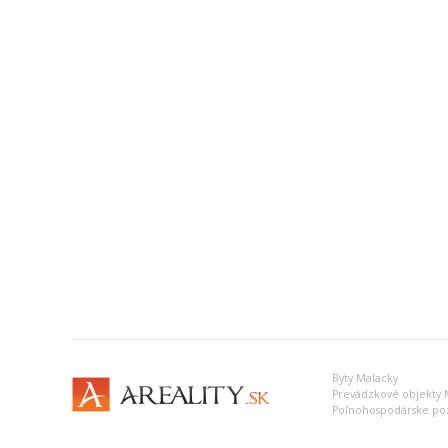
Byty Malacky
Prevádzkové objekty 
Poľnohospodárske po