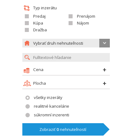
Typ inzerátu
Predaj
Prenájom
Kúpa
Nájom
Dražba
Vybrať druh nehnuteľnosti
Cena
Plocha
všetky inzeráty
realitné kancelárie
súkromní inzerenti
Zobraziť
0
nehnuteľností