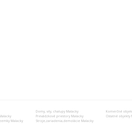
Domy, vily, chalupy Malacky
Komerčné objekt
Malacky
Prevádzkové priestory Malacky
Ostatné objekty 
zemky Malacky
Stroje,zariadenia,demolácie Malacky