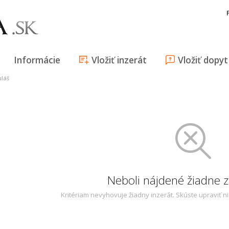
Informácie
Vložiť inzerát
Vložiť dopyt
uláš
Neboli nájdené žiadne
Kritériam nevyhovuje žiadny inzerát. Skúste upraviť n