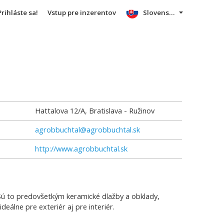
Prihláste sa!
Vstup pre inzerentov
Slovensky
Hattalova 12/A, Bratislava - Ružinov
agrobbuchtal@agrobbuchtal.sk
http://www.agrobbuchtal.sk
. Sú to predovšetkým keramické dlažby a obklady,
álne pre exteriér aj pre interiér.