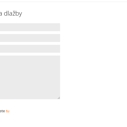
a dlažby
dete
tu