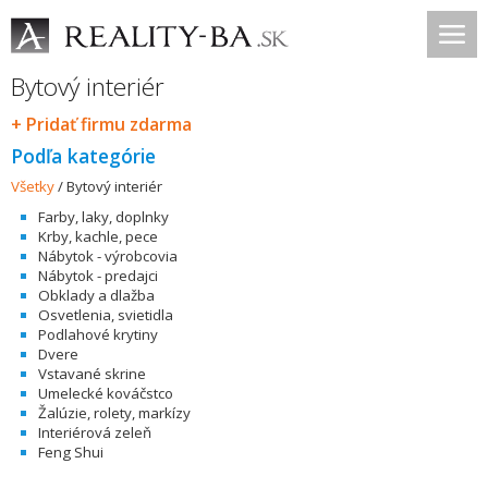
Bytový interiér
+ Pridať firmu zdarma
Podľa kategórie
Všetky
/
Bytový interiér
Farby, laky, doplnky
Krby, kachle, pece
Nábytok - výrobcovia
Nábytok - predajci
Obklady a dlažba
Osvetlenia, svietidla
Podlahové krytiny
Dvere
Vstavané skrine
Umelecké kováčstco
Žalúzie, rolety, markízy
Interiérová zeleň
Feng Shui