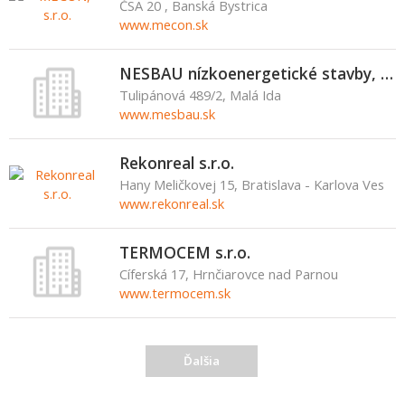
ČSA 20 , Banská Bystrica
www.mecon.sk
NESBAU nízkoenergetické stavby, s.r.o.
Tulipánová 489/2, Malá Ida
www.mesbau.sk
Rekonreal s.r.o.
Hany Meličkovej 15, Bratislava - Karlova Ves
www.rekonreal.sk
TERMOCEM s.r.o.
Cíferská 17, Hrnčiarovce nad Parnou
www.termocem.sk
Ďalšia