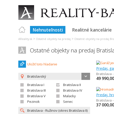
Nehnuteľnosti
Realitné kancelárie
>
>
AReality.sk
Ostatné objekty na predaj
Ostatné objekty na predaj Bra
Ostatné objekty na predaj Bratisl
Uložiť toto hladanie
Predaj, ga
Bratislava 
Bratislavský
49 990,0
Bratislava I
Bratislava II
Bratislava III
Bratislava IV
Predaj, h
Bratislava V
Malacky
Bratislava 
Pezinok
Senec
37 000,0