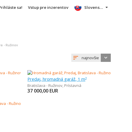
Prihláste sa!
Vstup pre inzerentov
Slovensky
va - Ružinov
najnovšie
Predaj, hromadná garáž, 1 m
2
Bratislava - Ružinov
,
Prístavná
37 000,00
EUR