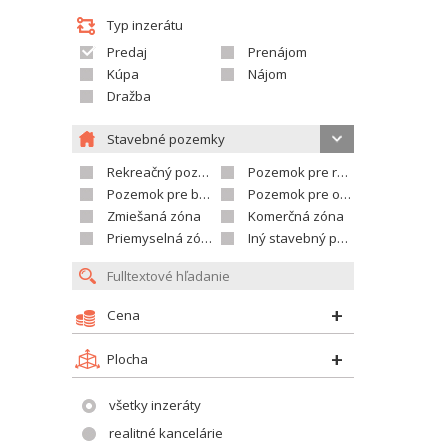
Typ inzerátu
Predaj
Prenájom
Kúpa
Nájom
Dražba
Stavebné pozemky
Rekreačný pozemok
Pozemok pre rodinné domy
Pozemok pre bytovú výstavbu
Pozemok pre občian.vybavenosť
Zmiešaná zóna
Komerčná zóna
Priemyselná zóna
Iný stavebný pozemok
Cena
Plocha
všetky inzeráty
realitné kancelárie