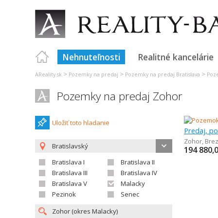
Nehnuteľnosti
Realitné kancelárie
>
>
>
AReality.sk
Pozemky na predaj
Pozemky na predaj Bratislava
Poz
Pozemky na predaj Zohor
Uložiť toto hladanie
Predaj, p
Zohor
,
Bre
Bratislavský
194 880,
Bratislava I
Bratislava II
Bratislava III
Bratislava IV
Bratislava V
Malacky
Pezinok
Senec