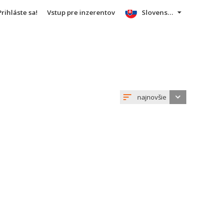
Prihláste sa!
Vstup pre inzerentov
Slovensky
najnovšie