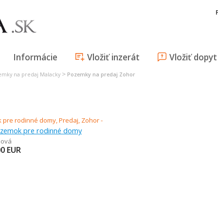
Informácie
Vložiť inzerát
Vložiť dopyt
>
emky na predaj Malacky
Pozemky na predaj Zohor
ozemok pre rodinné domy
zová
00
EUR