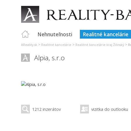
Nehnuteľnosti
Realitné kancelárie
>
>
>
AReality.sk
Realitné kancelárie
Realitné kancelárie kraj Žilinský
R
Alpia, s.r.o
1212 inzerátov
vizitka do outlooku