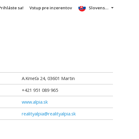
Prihláste sa!
Vstup pre inzerentov
Slovensky
A.Kmeťa 24
,
03601
Martin
+421 951 089 965
www.alpia.sk
realityalpia@realityalpia.sk