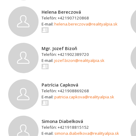
Helena Bereczová
Telefón: +421907120868
E-mail:
helena.bereczova@realityalpia.sk
Mgr. Jozef Bizoň
Telefón: +421902389720
E-mail:
jozef.bizon@realityalpia.sk
Patrícia Capková
Telefón: +421908869268
E-mail:
patricia.capkova@realityalpia.sk
Simona Diabelková
Telefón: +421918815152
E-mail:
simona.diabelkova@realityalpia.sk