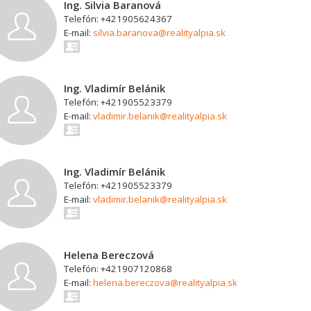
Ing. Silvia Baranová
Telefón: +421905624367
E-mail:
silvia.baranova@realityalpia.sk
Ing. Vladimír Belánik
Telefón: +421905523379
E-mail:
vladimir.belanik@realityalpia.sk
Ing. Vladimír Belánik
Telefón: +421905523379
E-mail:
vladimir.belanik@realityalpia.sk
Helena Bereczová
Telefón: +421907120868
E-mail:
helena.bereczova@realityalpia.sk