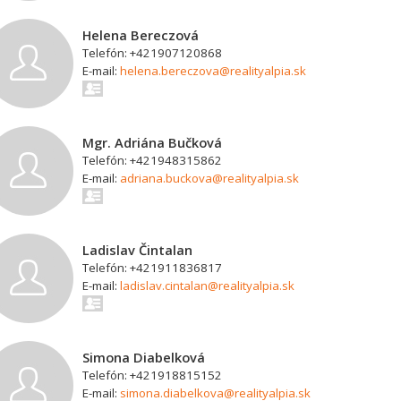
Helena Bereczová
Telefón: +421907120868
E-mail:
helena.bereczova@realityalpia.sk
Mgr. Adriána Bučková
Telefón: +421948315862
E-mail:
adriana.buckova@realityalpia.sk
Ladislav Čintalan
Telefón: +421911836817
E-mail:
ladislav.cintalan@realityalpia.sk
Simona Diabelková
Telefón: +421918815152
E-mail:
simona.diabelkova@realityalpia.sk