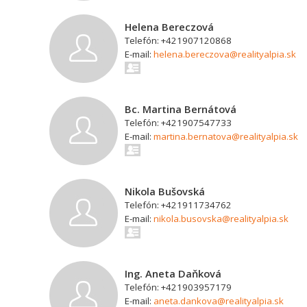
Helena Bereczová
Telefón: +421907120868
E-mail:
helena.bereczova@realityalpia.sk
Bc. Martina Bernátová
Telefón: +421907547733
E-mail:
martina.bernatova@realityalpia.sk
Nikola Bušovská
Telefón: +421911734762
E-mail:
nikola.busovska@realityalpia.sk
Ing. Aneta Daňková
Telefón: +421903957179
E-mail:
aneta.dankova@realityalpia.sk