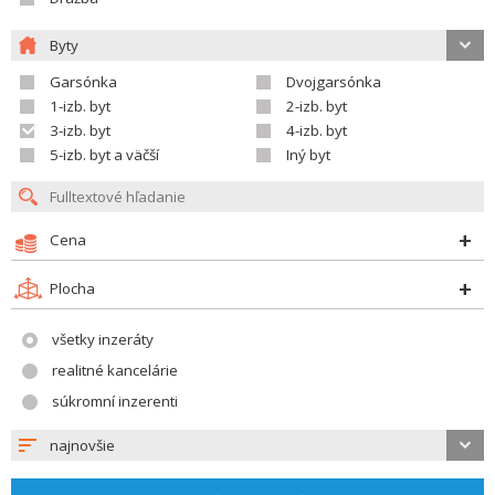
Byty
Garsónka
Dvojgarsónka
1-izb. byt
2-izb. byt
3-izb. byt
4-izb. byt
5-izb. byt a väčší
Iný byt
Cena
Plocha
všetky inzeráty
realitné kancelárie
súkromní inzerenti
najnovšie