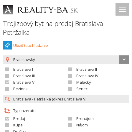
Trojizbový byt na predaj Bratislava -
Petržalka
Uložiť toto hladanie
Bratislavský
Bratislava I
Bratislava II
Bratislava III
Bratislava IV
Bratislava V
Malacky
Pezinok
Senec
Typ inzerátu
Predaj
Prenájom
Kúpa
Nájom
Dražba