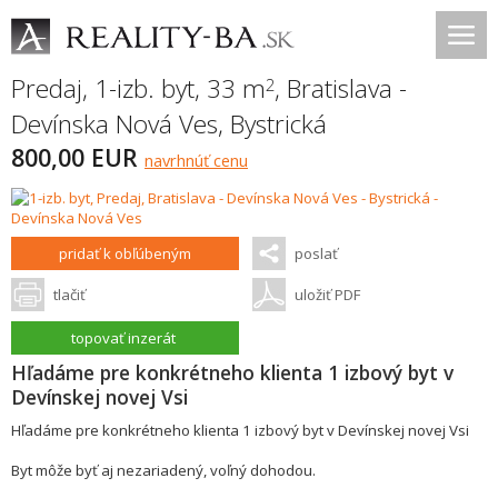
Predaj, 1-izb. byt, 33 m
,
Bratislava -
2
Devínska Nová Ves
,
Bystrická
800,00 EUR
navrhnúť cenu
pridať k obľúbeným
poslať
tlačiť
uložiť PDF
topovať inzerát
Hľadáme pre konkrétneho klienta 1 izbový byt v
Devínskej novej Vsi
Hľadáme pre konkrétneho klienta 1 izbový byt v Devínskej novej Vsi
Byt môže byť aj nezariadený, voľný dohodou.