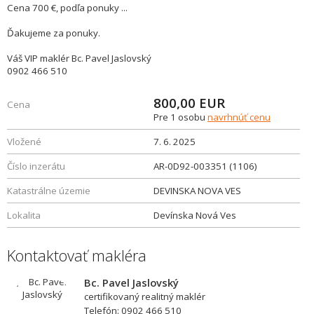
Cena 700 €, podľa ponuky ...
Ďakujeme za ponuky.
Váš VIP maklér Bc. Pavel Jaslovský
0902 466 510
800,00
EUR
Cena
Pre 1 osobu
navrhnúť cenu
Vložené
7. 6. 2025
Číslo inzerátu
AR-0D92-003351 (1106)
Katastrálne územie
DEVINSKA NOVA VES
Lokalita
Devínska Nová Ves
Kontaktovať makléra
Bc. Pavel Jaslovský
certifikovaný realitný maklér
Telefón: 0902 466 510