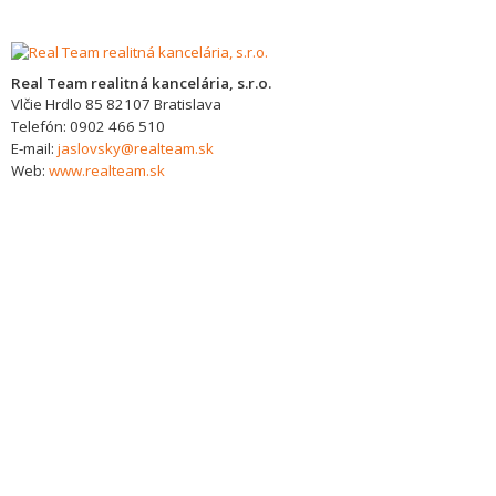
Real Team realitná kancelária, s.r.o.
Vlčie Hrdlo 85
82107
Bratislava
Telefón:
0902 466 510
E-mail:
jaslovsky@realteam.sk
Web:
www.realteam.sk