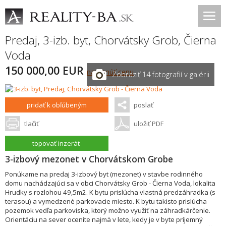
Predaj, 3-izb. byt,
Chorvátsky Grob
,
Čierna
Voda
150 000,00 EUR
navrhnúť cenu
Zobraziť 14 fotografií v galérii
pridať k obľúbeným
poslať
tlačiť
uložiť PDF
topovať inzerát
3-izbový mezonet v Chorvátskom Grobe
Ponúkame na predaj 3-izbový byt (mezonet) v stavbe rodinného
domu nachádzajúci sa v obci Chorvátsky Grob - Čierna Voda, lokalita
Hrudky s rozlohou 49,5m2. K bytu prislúcha vlastná predzáhradka (s
terasou) a vymedzené parkovacie miesto. K bytu takisto prislúcha
pozemok vedľa parkoviska, ktorý možno využiť na záhradkárčenie.
Orientáciu na sever oceníte najmä v lete, kedy je v byte príjemný