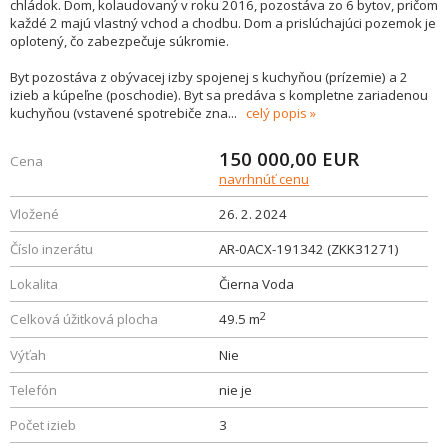
chládok. Dom, kolaudovaný v roku 2016, pozostáva zo 6 bytov, pričom
každé 2 majú vlastný vchod a chodbu. Dom a prislúchajúci pozemok je
oplotený, čo zabezpečuje súkromie.
Byt pozostáva z obývacej izby spojenej s kuchyňou (prízemie) a 2
izieb a kúpeľne (poschodie). Byt sa predáva s kompletne zariadenou
kuchyňou (vstavené spotrebiče zna
...
celý popis
150 000,00
EUR
Cena
navrhnúť cenu
Vložené
26. 2. 2024
Číslo inzerátu
AR-0ACX-191342 (ZKK31271)
Lokalita
Čierna Voda
2
Celková úžitková plocha
49.5 m
Výťah
Nie
Telefón
nie je
Počet izieb
3