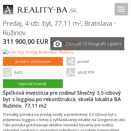
Predaj, 4-izb. byt, 77,11 m
,
Bratislava -
2
Ružinov
311 900,00 EUR
navrhnúť cenu
Zobraziť 10 fotografií v galérii
pridať k obľúbeným
poslať
tlačiť
uložiť PDF
topovať inzerát
Špičková investícia pre rodinu! Slnečný 3,5-izbový
byt s loggiou po rekonštrukcii, skvelá lokalita BA
Ružinov, 77,11 m2
TUreality ponúka na predaj svetlý a priestranný 3,5-izbový byt s
príjemnou loggiou v tichej a vyhľadávanej lokalite na Gregorovej ulici.
Táto ponuka predstavuje ideálne mestské bývanie pre rodinu,
prípadne vynikajúcu investičnú príležitosť s vysokým potenciálom.