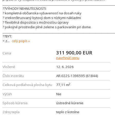
_________________________________________________________________________
??VÝHODY NEHNUTEĽNOSTI:
? kompletná občianska vybavenosť na dosah ruky
? zrekonštruovaný bytový dom s nízkymi nákladmi
? flexibilná dispozícia s možnosťou úpravy
? pokojné prostredie plné zelene s parkovaním pri dome
_________________________________________________________________________
??BYT:
= z
...
celý popis
311 900,00
EUR
Cena
navrhnúť cenu
Vložené
12. 6. 2026
Číslo inzerátu
AR-022S-1396595 (61844)
2
Celková podlahová plocha bytu
77,11 m
Výťah
Nie
Spôsob kúrenia
ústredné kúrenie
Zdroj tepla
teplo z kotolne