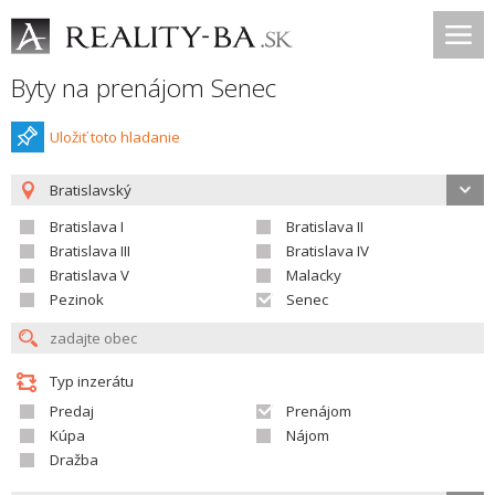
Byty na prenájom Senec
Uložiť toto hladanie
Bratislavský
Bratislava I
Bratislava II
Bratislava III
Bratislava IV
Bratislava V
Malacky
Pezinok
Senec
Typ inzerátu
Predaj
Prenájom
Kúpa
Nájom
Dražba