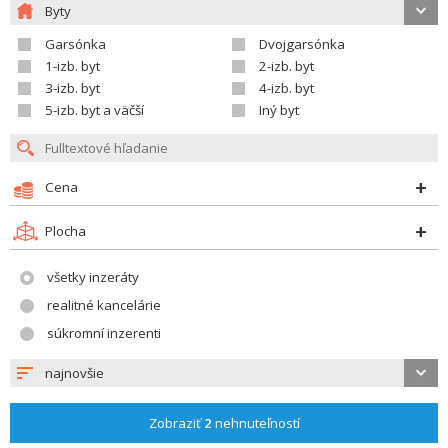
Byty
Garsónka
Dvojgarsónka
1-izb. byt
2-izb. byt
3-izb. byt
4-izb. byt
5-izb. byt a väčší
Iný byt
Cena
Plocha
všetky inzeráty
realitné kancelárie
súkromní inzerenti
najnovšie
Zobraziť
2
nehnuteľností