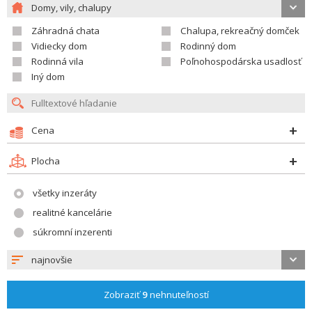
Domy, vily, chalupy
Záhradná chata
Chalupa, rekreačný domček
Vidiecky dom
Rodinný dom
Rodinná vila
Poľnohospodárska usadlosť
Iný dom
Cena
Plocha
všetky inzeráty
realitné kancelárie
súkromní inzerenti
najnovšie
Zobraziť
9
nehnuteľností