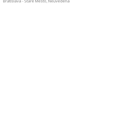
Bratislava - Staré Mesto
,
Neuvedená