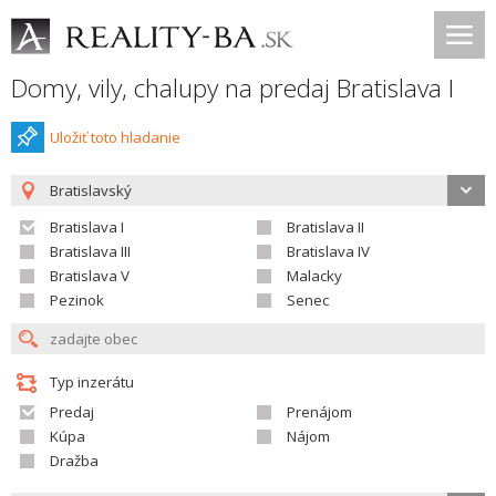
Domy, vily, chalupy na predaj Bratislava I
Uložiť toto hladanie
Bratislavský
Bratislava I
Bratislava II
Bratislava III
Bratislava IV
Bratislava V
Malacky
Pezinok
Senec
Typ inzerátu
Predaj
Prenájom
Kúpa
Nájom
Dražba