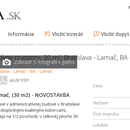
Informácie
Vložiť inzerát
Vložiť dopyt
>
>
a prenájom Bratislava
Komerčné priestory na prenájom Bratislava IV
Komerčné pr
tívne priestory, 30 m
,
Bratislava - Lamač
,
BA 
2
Zobraziť 5 fotografií v galérii
uložiť PDF
Cena
Lamač, (30 m2) - NOVOSTAVBA
Vložené
é v administratívnej budove v Bratislave
celoplošnými kvalitnými kobercami,
Číslo inzerátu
ajú na 1/2 poschodí, v celkovej ploche 30
Lokalita