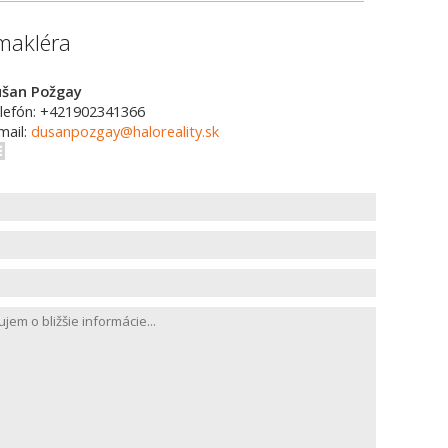
makléra
šan Požgay
lefón: +421902341366
mail:
dusanpozgay@haloreality.sk