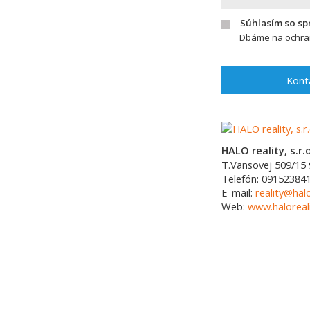
Súhlasím so s
Dbáme na ochran
Kont
HALO reality, s.r.o
T.Vansovej 509/15
Telefón:
09152384
E-mail:
reality@halo
Web:
www.haloreali