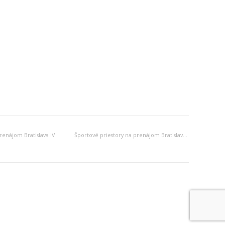
renájom Bratislava IV
Športové priestory na prenájom Bratislava IV