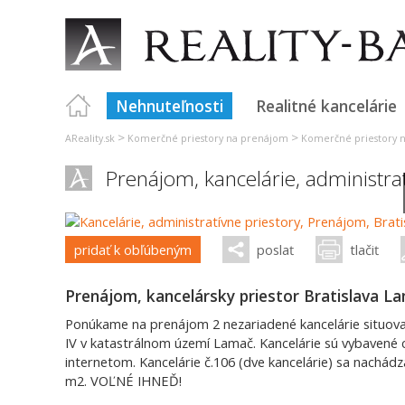
Nehnuteľnosti
Realitné kancelárie
>
>
AReality.sk
Komerčné priestory na prenájom
Komerčné priestory n
Prenájom, kancelárie, administra
pridať k obľúbeným
poslať
tlačiť
Prenájom, kancelársky priestor Bratislava 
Ponúkame na prenájom 2 nezariadené kancelárie situovan
IV v katastrálnom území Lamač. Kancelárie sú vybavené 
internetom. Kancelárie č.106 (dve kancelárie) sa nachádz
m2. VOĽNÉ IHNEĎ!