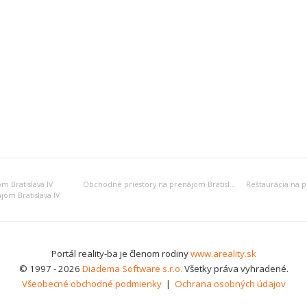
m Bratislava IV
Obchodné priestory na prenájom Bratislava IV
Reštaurácia na p
jom Bratislava IV
Portál reality-ba je členom rodiny
www.areality.sk
© 1997 - 2026
Diadema Software s.r.o.
Všetky práva vyhradené.
Všeobecné obchodné podmienky
|
Ochrana osobných údajov