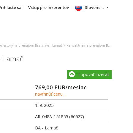
Prihláste sa!
Vstup pre inzerentov
Slovensky
>
iestory na prenájom Bratislava - Lamač
Kancelárie na prenájom Bratislava - Lamač
- Lamač
Topovať inzerát
769,00
EUR/mesiac
navrhnúť cenu
1. 9. 2025
AR-048A-151855 (66627)
BA - Lamač