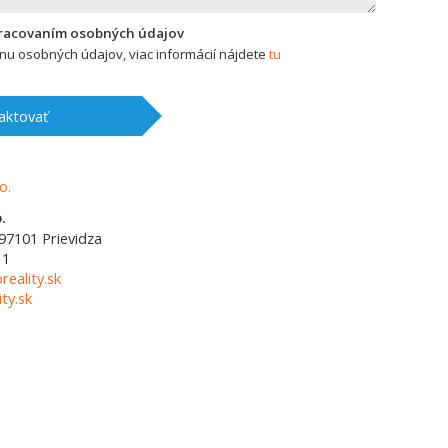
pracovaním osobných údajov
u osobných údajov, viac informácií nájdete
tu
aktovať
.
97101
Prievidza
11
reality.sk
ty.sk