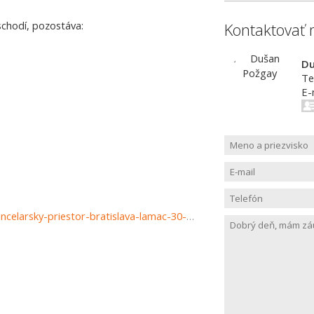
schodí, pozostáva:
Kontaktovať 
Du
Te
E-
https://www.haloreality.sk/bratislava-lamac/prenajom-kancelarsky-priestor-bratislava-lamac-30-m2---novostavba/66627