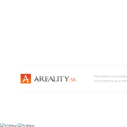
Kancelárie na prenájo
Iné priestory na prená