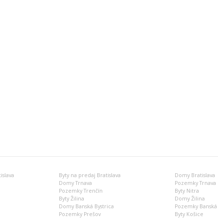
islava
Byty na predaj Bratislava
Domy Bratislava
Domy Trnava
Pozemky Trnava
Pozemky Trenčín
Byty Nitra
Byty Žilina
Domy Žilina
Domy Banská Bystrica
Pozemky Banská 
Pozemky Prešov
Byty Košice