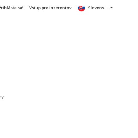
Prihláste sa!
Vstup pre inzerentov
Slovensky
iny