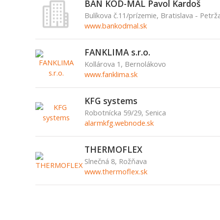
BAN KOD-MAL Pavol Kardoš
Bulíkova č.11/prízemie, Bratislava - Petrž
www.bankodmal.sk
FANKLIMA s.r.o.
Kollárova 1, Bernolákovo
www.fanklima.sk
KFG systems
Robotnícka 59/29, Senica
alarmkfg.webnode.sk
THERMOFLEX
Slnečná 8, Rožňava
www.thermoflex.sk