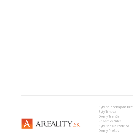
Byty na prenájom Brat
Byty Trnava
Domy Trenčín
Pozemky Nitra
Byty Banská Bystrica
Domy Prešov