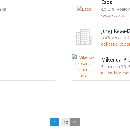
Ezos
alka
č.d.218, Ábelov
www.ezos.sk
Juraj Kása
Blažov 571, Kú
dokasz.elivepo
Mikenda Pre
Eisnerova 35, 
mikendapresen
1
10