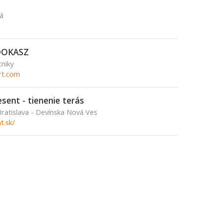
á
-DOKASZ
tniky
rt.com
sent - tienenie terás
Bratislava - Devínska Nová Ves
t.sk/