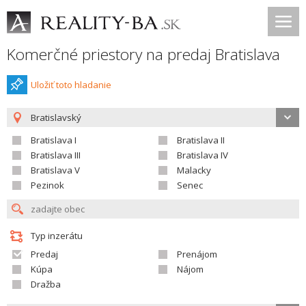
Komerčné priestory na predaj Bratislava
Uložiť toto hladanie
Bratislavský
Bratislava I
Bratislava II
Bratislava III
Bratislava IV
Bratislava V
Malacky
Pezinok
Senec
Typ inzerátu
Predaj
Prenájom
Kúpa
Nájom
Dražba