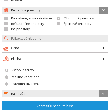
Komerčné priestory
Kancelárie, administratívne priestory
Obchodné priestory
Reštauračné priestory
Športové priestory
Iné priestory
Cena
Plocha
všetky inzeráty
realitné kancelárie
súkromní inzerenti
najnovšie
Zobraziť
0
nehnuteľností