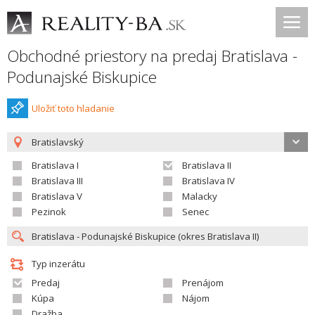
Obchodné priestory na predaj Bratislava -
Podunajské Biskupice
Uložiť toto hladanie
Bratislavský
Bratislava I
Bratislava II
Bratislava III
Bratislava IV
Bratislava V
Malacky
Pezinok
Senec
Typ inzerátu
Predaj
Prenájom
Kúpa
Nájom
Dražba