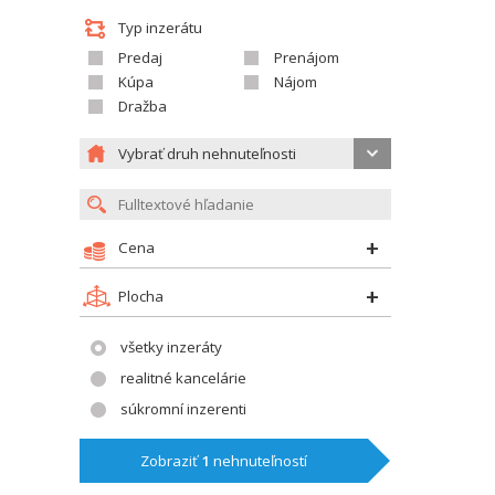
Typ inzerátu
Predaj
Prenájom
Kúpa
Nájom
Dražba
Vybrať druh nehnuteľnosti
Cena
Plocha
všetky inzeráty
realitné kancelárie
súkromní inzerenti
Zobraziť
1
nehnuteľností