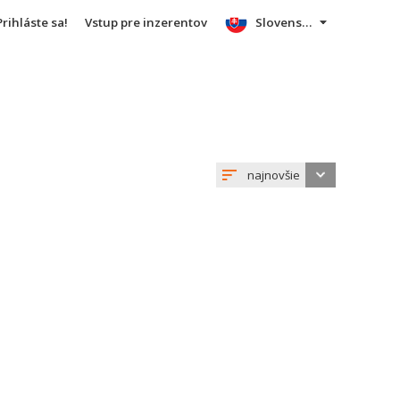
Prihláste sa!
Vstup pre inzerentov
Slovensky
najnovšie