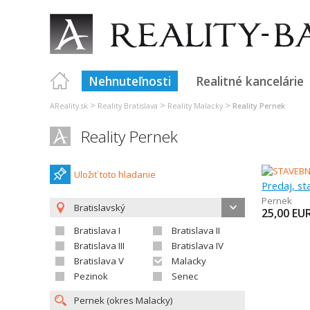
Nehnuteľnosti
Realitné kancelárie
>
>
>
AReality.sk
Reality Bratislava
Reality Malacky
Reality Pernek
Reality Pernek
Uložiť toto hladanie
Predaj, s
Pernek
Bratislavský
25,00
EU
Bratislava I
Bratislava II
Bratislava III
Bratislava IV
Bratislava V
Malacky
Pezinok
Senec