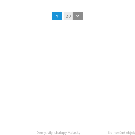
1
20
Domy, vily, chalupy Malacky
Komerčné objekt