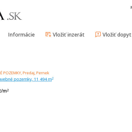
Informácie
Vložiť inzerát
Vložiť dopyt
tavebné pozemky, 11 494 m
2
R/m
2